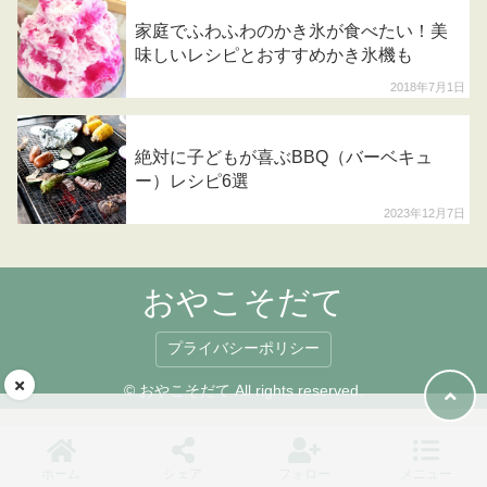
家庭でふわふわのかき氷が食べたい！美
味しいレシピとおすすめかき氷機も
2018年7月1日
絶対に子どもが喜ぶBBQ（バーベキュ
ー）レシピ6選
2023年12月7日
おやこそだて
プライバシーポリシー
© おやこそだて All rights reserved.
ホーム
シェア
フォロー
メニュー