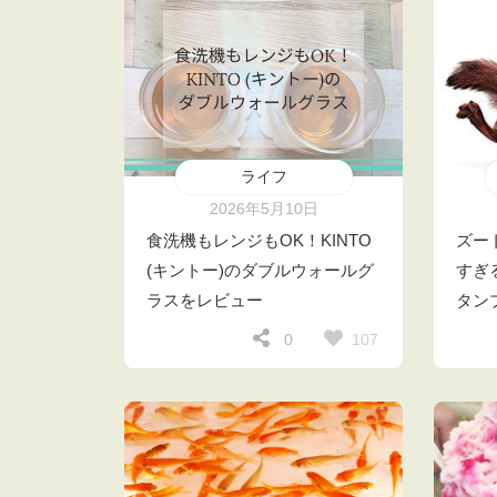
ライフ
2026年5月10日
食洗機もレンジもOK！KINTO
ズー
(キントー)のダブルウォールグ
すぎ
ラスをレビュー
タン
107
0