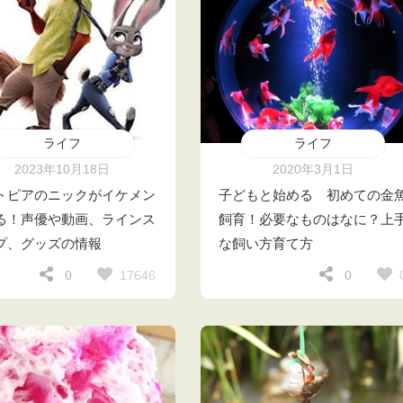
ライフ
ライフ
2023年10月18日
2020年3月1日
トピアのニックがイケメン
子どもと始める 初めての金
る！声優や動画、ラインス
飼育！必要なものはなに？上
プ、グッズの情報
な飼い方育て方
17646
0
0