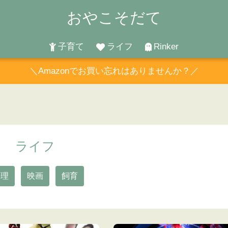
おやこそだて
子育て
ライフ
Rinker
＼Amazonでお買い忘れはありませんか？／
ライフ
料理
映画
飼育