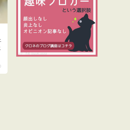
エ
こ
0